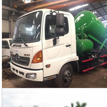
CÔNG TY MÔI
TRƯỜNG XANH HẢI
PHÒNG