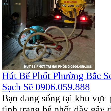
Hút Bể Phốt Phường Bắc S
Sạch Sẽ 0906.059.888
Bạn đang sống tại khu vực
tình trạng bể phốt đầy gây