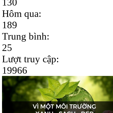
130
Hôm qua:
189
Trung bình:
25
Lượt truy cập:
19966
Dịch vụ phun diệt côn
trùng chuyên nghiệp tại
Hải...