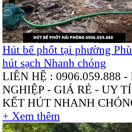
Hút bể phốt tại phường Ph
hút sạch Nhanh chóng
LIÊN HỆ : 0906.059.888
NGHIỆP - GIÁ RẺ - UY 
KẾT HÚT NHANH CHÓNG
+ Xem thêm