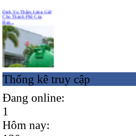
Bạn...
Thống kê truy cập
Đang online:
1
Hút Bể Phốt KCN Tràng
Duệ Hải Phòng
Hôm nay: