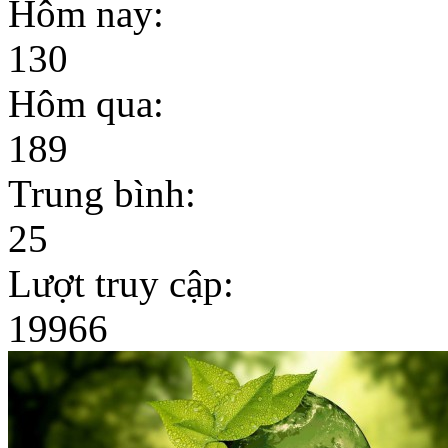
Hôm nay:
130
Hôm qua:
189
Trung bình:
25
Lượt truy cập:
19966
Dịch vụ phun diệt côn
trùng chuyên nghiệp tại
Hải...