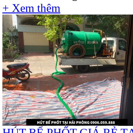
+ Xem thêm
HÚT BỂ PHỐT GIÁ RẺ 