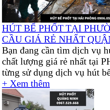
HÚT BỂ PHỐT TẠI PHƯ
CẦU GIÁ RẺ NHẤT QUẬN 
Bạn đang cần tìm dịch vụ h
chất lượng giá rẻ nhất t
từng sử dụng dịch vụ hút bể
+ Xem thêm