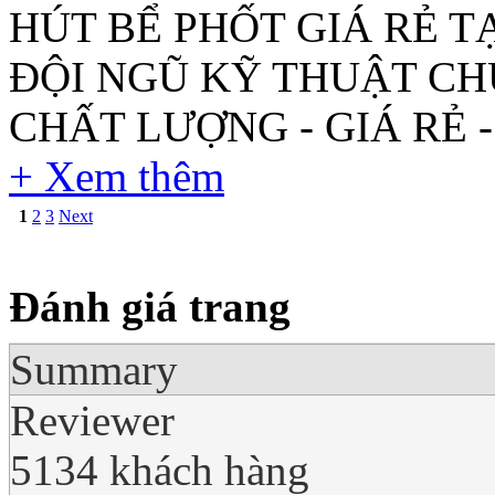
HÚT BỂ PHỐT GIÁ RẺ T
ĐỘI NGŨ KỸ THUẬT CH
CHẤT LƯỢNG - GIÁ RẺ 
+ Xem thêm
1
2
3
Next
Đánh giá trang
Summary
Reviewer
5134 khách hàng