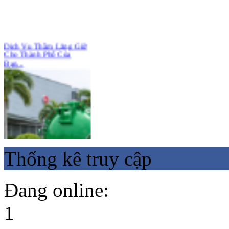
Dịch Vụ Thầm Lặng Giữ
Cho Thành Phố Của
Bạn...
Thống kê truy cập
Đang online:
1
Hút Bể Phốt KCN Tràng
Duệ Hải Phòng