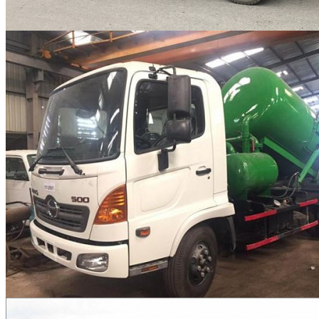
CÔNG TY MÔI
TRƯỜNG XANH HẢI
PHÒNG