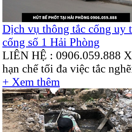
Dịch vụ thông tắc cống uy 
cống số 1 Hải Phòng
LIÊN HỆ : 0906.059.888 Xử l
hạn chế tối đa việc tắc nghẽn
+ Xem thêm