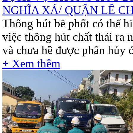
NGHĨA XÁ/ QUẬN LÊ CHÂ
Thông hút bể phốt có thể hi
việc thông hút chất thải ra 
và chưa hề được phân hủy ở 
+ Xem thêm