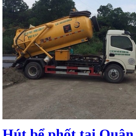
Hút bể phốt tại Quậ