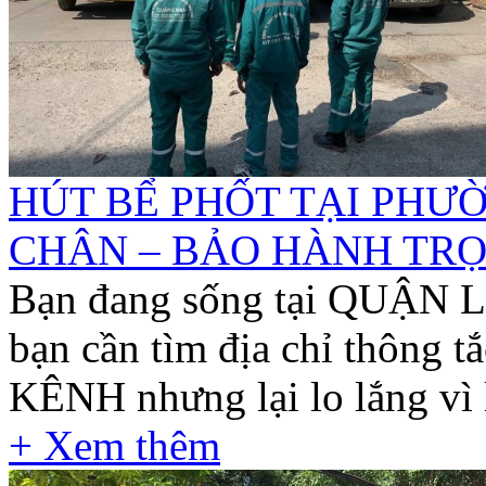
HÚT BỂ PHỐT TẠI PHƯ
CHÂN – BẢO HÀNH TRỌN 
Bạn đang sống tại QUẬN L
bạn cần tìm địa chỉ thông
KÊNH nhưng lại lo lắng vì l
+ Xem thêm