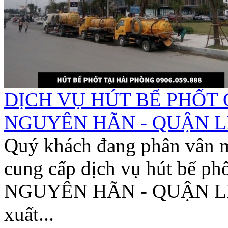
DỊCH VỤ HÚT BỂ PHỐT 
NGUYÊN HÃN - QUẬN LÊ
Quý khách đang phân vân 
cung cấp dịch vụ hút bể 
NGUYÊN HÃN - QUẬN LÊ C
xuất...