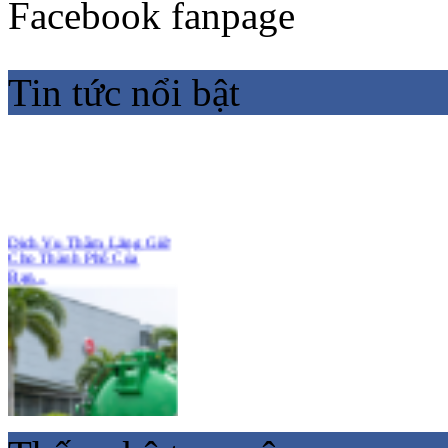
Facebook fanpage
Tin tức nổi bật
Dịch Vụ Thầm Lặng Giữ
Cho Thành Phố Của
Bạn...