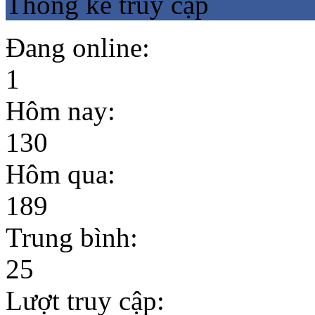
Thống kê truy cập
Đang online:
1
Hút Bể Phốt KCN Tràng
Hôm nay:
Duệ Hải Phòng
130
Hôm qua:
189
Trung bình:
25
Lượt truy cập: