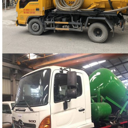
CÔNG TY MÔI
TRƯỜNG XANH HẢI
PHÒNG