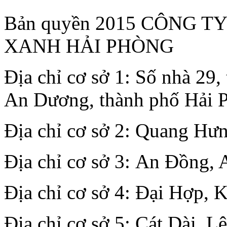
Bản quyền 2015 CÔNG 
XANH HẢI PHÒNG
Địa chỉ cơ sở 1: Số nhà 29
An Dương, thành phố Hải 
Địa chỉ cơ sở 2: Quang Hư
Địa chỉ cơ sở 3: An Đồng,
Địa chỉ cơ sở 4: Đại Hợp, 
Thi Công Cây Xanh Đô
Địa chỉ cơ sở 5: Cát Dài, 
Thị Và Sân Vườn Tại Hải