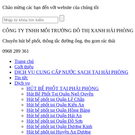
Chào mừng các bạn đến với website của chúng tôi
CÔNG TY TNHH MÔI TRƯỜNG ĐÔ THỊ XANH HẢI PHÒNG
Chuyên hút bể phốt, thông tắc đường ống, thu gom rác thải
0968 289 361
Trang chủ
Giới thiệu
DỊCH VỤ CUNG CẤP NƯỚC SẠCH TẠI HẢI PHÒNG
Tin tức
Dịch vụ
HÚT BỂ PHỐT TẠI PHẢI PHÒNG
Hút Bể Phốt Tại Quận Ngô Quyền
Hút bể phốt tại Quận Lê Chân
Hút bể phốt tại Quận Kiến An
Hút bể phốt tại Quận Hồng Bàng
Hút bể phốt tại Quận Hải An
Hút bể phốt tại Quận Đồ Sơn
Hút bể phốt tại Quận Dương Kinh
Hút bể phôt tại Huyện An Dương