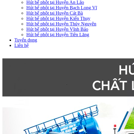
Hút bể phôt tại Huyện An Lão
Hút bể phôt tại Huyện Bạch Long Vĩ
Hút bể phôt tại Huyện Cát Bà
Hút bể phôt tại Huyện Kiến Thụy
Hút bể phôt tại Huyện Thủy Nguyên
Hút bể phôt tại Huyện Vĩnh Bảo
Hút bể phôt tại Huyện Tiên Lãng
Tuyển dụng
Liên hệ