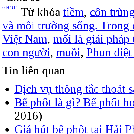
0
HOT!
Từ khóa
tiềm
,
côn trùng
và môi trường sống. Trong 
Việt Nam
,
mối là giải pháp
con người
,
muỗi
,
Phun diệt
Tin liên quan
Dịch vụ thông tắc thoát 
Bể phốt là gì? Bể phốt h
2016)
Giá hút bể phốt tại Hải 